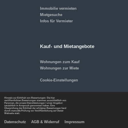
Immobilie vermieten
Mietgesuche
Infos für Vermieter
Kauf- und Mietangebote
Wohnungen zum Kauf
Wohnungen zur Miete
Cookie-Einstellungen
Hinweis zur Echtheit von Bewertungen: Die hier
veröffentlichten Bewertungen stammen ausschließlich von
Personen, die unsere Dienstleistungen / unser Angebot
tatsächlich in Anspruch genommen haben. Eine
Überprüfung der Echtheit der erfolgten Bewertungen fand
durch manuelle Prüfung vor Veröffentlichung auf dieser
Webseite statt.
Datenschutz
AGB & Widerruf
Impressum