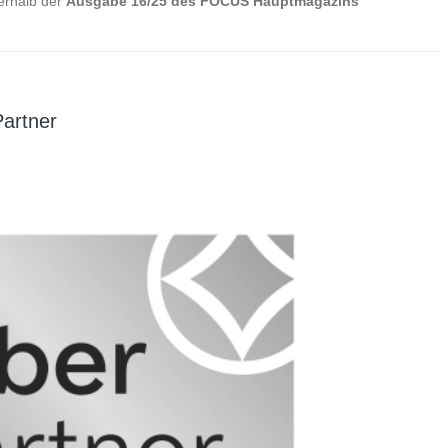
erhalb der
Ausgabe 16/25
des FOCUS Hauptmagazins
artner