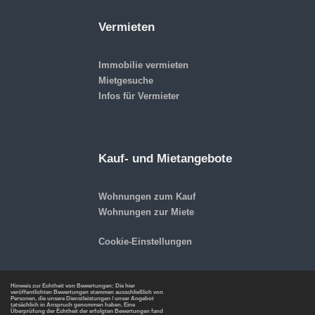
Vermieten
Immobilie vermieten
Mietgesuche
Infos für Vermieter
Kauf- und Mietangebote
Wohnungen zum Kauf
Wohnungen zur Miete
Cookie-Einstellungen
Hinweis zur Echtheit von Bewertungen: Die hier
veröffentlichten Bewertungen stammen ausschließlich von
Personen, die unsere Dienstleistungen / unser Angebot
tatsächlich in Anspruch genommen haben. Eine
Überprüfung der Echtheit der erfolgten Bewertungen fand