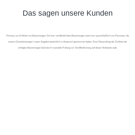
Das sagen unsere Kunden
Hinweis zur Echtheit von Bewertungen: Die hier veröffentlichten Bewertungen stammen ausschließlich von Personen, die
unsere Dienstleistungen / unser Angebot tatsächlich in Anspruch genommen haben. Eine Überprüfung der Echtheit der
erfolgten Bewertungen fand durch manuelle Prüfung vor Veröffentlichung auf dieser Webseite statt.