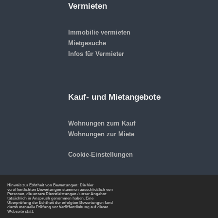
Vermieten
Immobilie vermieten
Mietgesuche
Infos für Vermieter
Kauf- und Mietangebote
Wohnungen zum Kauf
Wohnungen zur Miete
Cookie-Einstellungen
Hinweis zur Echtheit von Bewertungen: Die hier
veröffentlichten Bewertungen stammen ausschließlich von
Personen, die unsere Dienstleistungen / unser Angebot
tatsächlich in Anspruch genommen haben. Eine
Überprüfung der Echtheit der erfolgten Bewertungen fand
durch manuelle Prüfung vor Veröffentlichung auf dieser
Webseite statt.