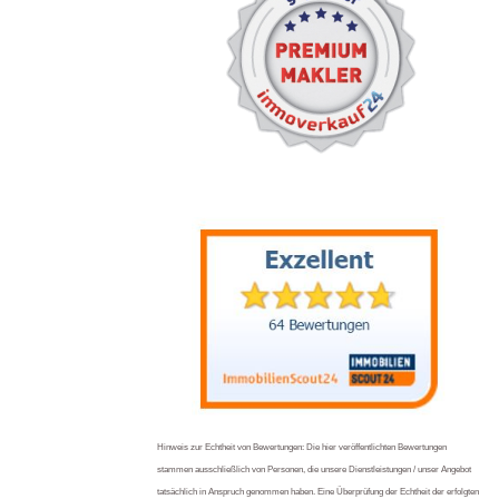
Hinweis zur Echtheit von Bewertungen: Die hier veröffentlichten Bewertungen
stammen ausschließlich von Personen, die unsere Dienstleistungen / unser Angebot
tatsächlich in Anspruch genommen haben. Eine Überprüfung der Echtheit der erfolgten