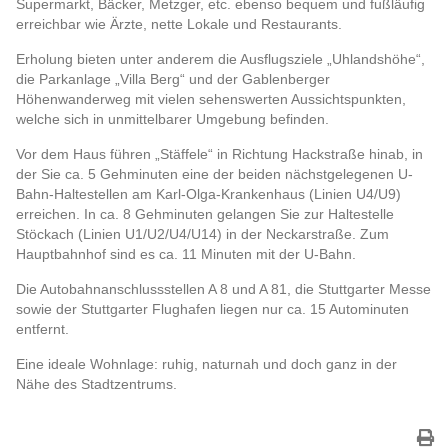
Supermarkt, Bäcker, Metzger, etc. ebenso bequem und fußläufig
erreichbar wie Ärzte, nette Lokale und Restaurants.
Erholung bieten unter anderem die Ausflugsziele „Uhlandshöhe“,
die Parkanlage „Villa Berg“ und der Gablenberger
Höhenwanderweg mit vielen sehenswerten Aussichtspunkten,
welche sich in unmittelbarer Umgebung befinden.
Vor dem Haus führen „Stäffele“ in Richtung Hackstraße hinab, in
der Sie ca. 5 Gehminuten eine der beiden nächstgelegenen U-
Bahn-Haltestellen am Karl-Olga-Krankenhaus (Linien U4/U9)
erreichen. In ca. 8 Gehminuten gelangen Sie zur Haltestelle
Stöckach (Linien U1/U2/U4/U14) in der Neckarstraße. Zum
Hauptbahnhof sind es ca. 11 Minuten mit der U-Bahn.
Die Autobahnanschlussstellen A 8 und A 81, die Stuttgarter Messe
sowie der Stuttgarter Flughafen liegen nur ca. 15 Autominuten
entfernt.
Eine ideale Wohnlage: ruhig, naturnah und doch ganz in der
Nähe des Stadtzentrums.