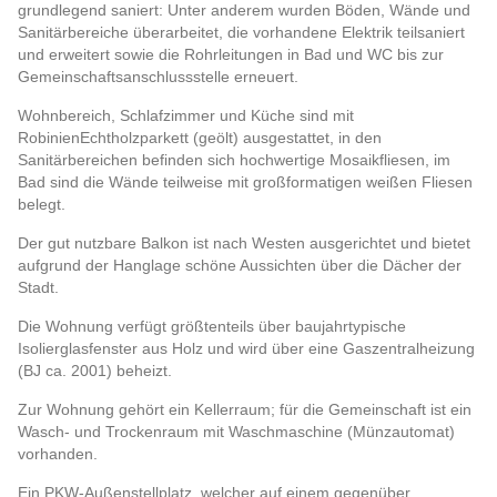
grundlegend saniert: Unter anderem wurden Böden, Wände und
Sanitärbereiche überarbeitet, die vorhandene Elektrik teilsaniert
und erweitert sowie die Rohrleitungen in Bad und WC bis zur
Gemeinschaftsanschlussstelle erneuert.
Wohnbereich, Schlafzimmer und Küche sind mit
RobinienEchtholzparkett (geölt) ausgestattet, in den
Sanitärbereichen befinden sich hochwertige Mosaikfliesen, im
Bad sind die Wände teilweise mit großformatigen weißen Fliesen
belegt.
Der gut nutzbare Balkon ist nach Westen ausgerichtet und bietet
aufgrund der Hanglage schöne Aussichten über die Dächer der
Stadt.
Die Wohnung verfügt größtenteils über baujahrtypische
Isolierglasfenster aus Holz und wird über eine Gaszentralheizung
(BJ ca. 2001) beheizt.
Zur Wohnung gehört ein Kellerraum; für die Gemeinschaft ist ein
Wasch- und Trockenraum mit Waschmaschine (Münzautomat)
vorhanden.
Ein PKW-Außenstellplatz, welcher auf einem gegenüber