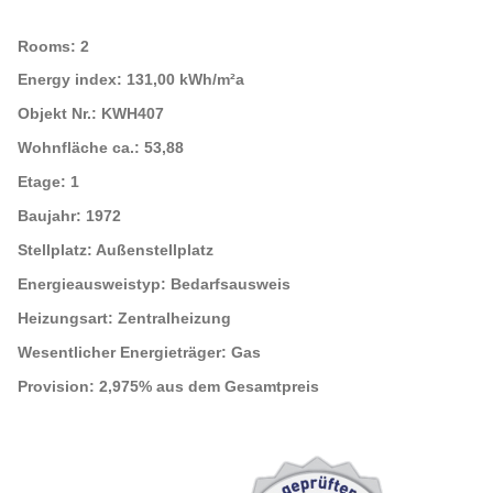
Rooms:
2
Energy index:
131,00 kWh/m²a
Objekt Nr.:
KWH407
Wohnfläche ca.:
53,88
Etage:
1
Baujahr:
1972
Stellplatz:
Außenstellplatz
Energieausweistyp:
Bedarfsausweis
Heizungsart:
Zentralheizung
Wesentlicher Energieträger:
Gas
Provision:
2,975% aus dem Gesamtpreis