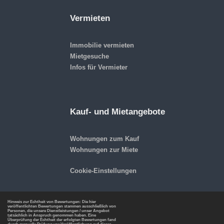
Vermieten
Immobilie vermieten
Mietgesuche
Infos für Vermieter
Kauf- und Mietangebote
Wohnungen zum Kauf
Wohnungen zur Miete
Cookie-Einstellungen
Hinweis zur Echtheit von Bewertungen: Die hier
veröffentlichten Bewertungen stammen ausschließlich von
Personen, die unsere Dienstleistungen / unser Angebot
tatsächlich in Anspruch genommen haben. Eine
Überprüfung der Echtheit der erfolgten Bewertungen fand