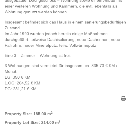
ausgebauter Dachgeschoss – Wohnung sowie einem Anbau mit
einer weiteren Wohnung und Kammern, die evtl. ebenfalls als
Wohnung genutzt werden können.
Insgesamt befindet sich das Haus in einem sanierungsbedürftigen
Zustand.
Im Jahr 1990 wurden jedoch bereits einige Maßnahmen
durchgeführt: teilweise Dachisolierung, neue Dachrinnen, neue
Fallrohre, neuer Mineralputz, teilw. Vollwärmeputz
Eine 3 – Zimmer – Wohnung ist frei.
3 Wohnungen sind vermietet für insgesamt ca. 835,73 € KM /
Monat:
EG: 350 € KM
1.OG: 204,52 € KM
DG: 281,21 € KM
2
Property Size:
185.00 m
2
Property Lot Size:
214.00 m