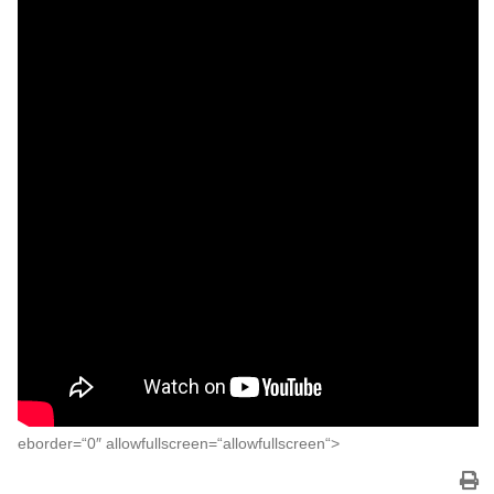
eborder=“0″ allowfullscreen=“allowfullscreen“>