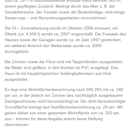
Das ca. 1977 in Massivbauweise erbaute Haus befindet sich in
einem gepflegten Zustand. Bedingt durch das Alter z. B. der
Sanitärbereiche, der Fenster sowie der Bodenbeläge, sind einige
Sanierungs – und Renovierungsarbeiten vorzunehmen.
Die Öl – Zentralheizung wurde im Oktober 2006 erneuert, ein
Öltank (ca. 4.500 l) wurde ca. 2007 angeschafft. Die Fassade des
Hauses sowie der Garagen wurde ca. im Jahr 1997 gestrichen,
ein weiterer Anstrich der Wetterseite wurde ca. 2009
durchgeführt.
Die Zimmer sowie die Flure sind mit Teppichboden ausgestattet,
die Bäder sind gefliest, in den Küchen ist PVC ausgelegt. Das
Haus ist mit baujahrtypischen Isolierglasfenstern aus Holz
ausgestattet.
Es liegt eine Wohnflächenberechnung nach DIN 283 mit ca. 180
qm vor, in der jedoch ein Zimmer des nachträglich ausgebauten
Dachgeschosses nicht berücksichtigt ist. Die nicht berücksichtigte
Grundfläche beträgt laut Nutzflächenberechnung ca. 29 qm. Wir
gehen daher von einer gesamten Wohnfläche von ca. 200 qm
aus – können für diese Angabe jedoch keine Haftung
übernehmen.