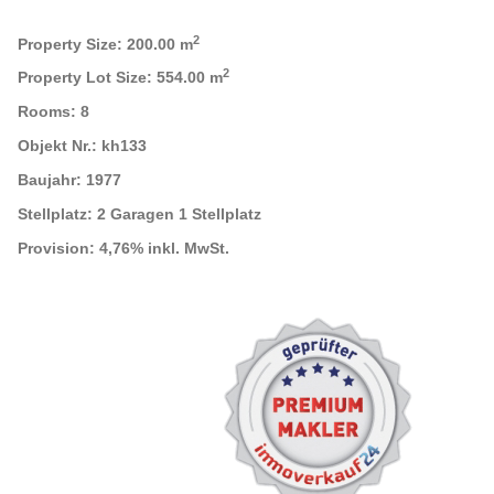
2
Property Size:
200.00 m
2
Property Lot Size:
554.00 m
Rooms:
8
Objekt Nr.:
kh133
Baujahr:
1977
Stellplatz:
2 Garagen 1 Stellplatz
Provision:
4,76% inkl. MwSt.