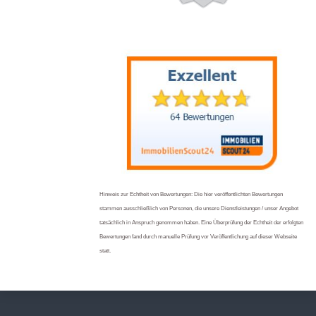
Hinweis zur Echtheit von Bewertungen: Die hier veröffentlichten Bewertungen
stammen ausschließlich von Personen, die unsere Dienstleistungen / unser Angebot
tatsächlich in Anspruch genommen haben. Eine Überprüfung der Echtheit der erfolgten
Bewertungen fand durch manuelle Prüfung vor Veröffentlichung auf dieser Webseite
statt.