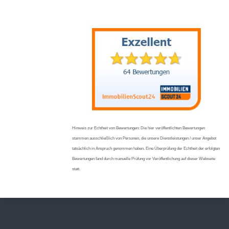
Hinweis zur Echtheit von Bewertungen: Die hier veröffentlichten Bewertungen
stammen ausschließlich von Personen, die unsere Dienstleistungen / unser Angebot
tatsächlich in Anspruch genommen haben. Eine Überprüfung der Echtheit der erfolgten
Bewertungen fand durch manuelle Prüfung vor Veröffentlichung auf dieser Webseite
statt.