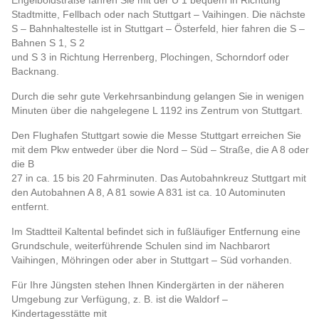
Engelboldstraße fahren Sie mit der U 1 bequem in Richtung
Stadtmitte, Fellbach oder nach Stuttgart – Vaihingen. Die nächste
S – Bahnhaltestelle ist in Stuttgart – Österfeld, hier fahren die S –
Bahnen S 1, S 2
und S 3 in Richtung Herrenberg, Plochingen, Schorndorf oder
Backnang.
Durch die sehr gute Verkehrsanbindung gelangen Sie in wenigen
Minuten über die nahgelegene L 1192 ins Zentrum von Stuttgart.
Den Flughafen Stuttgart sowie die Messe Stuttgart erreichen Sie
mit dem Pkw entweder über die Nord – Süd – Straße, die A 8 oder
die B
27 in ca. 15 bis 20 Fahrminuten. Das Autobahnkreuz Stuttgart mit
den Autobahnen A 8, A 81 sowie A 831 ist ca. 10 Autominuten
entfernt.
Im Stadtteil Kaltental befindet sich in fußläufiger Entfernung eine
Grundschule, weiterführende Schulen sind im Nachbarort
Vaihingen, Möhringen oder aber in Stuttgart – Süd vorhanden.
Für Ihre Jüngsten stehen Ihnen Kindergärten in der näheren
Umgebung zur Verfügung, z. B. ist die Waldorf –
Kindertagesstätte mit