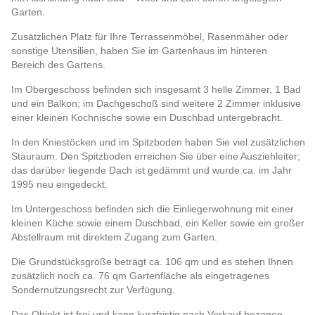
Garten.
Zusätzlichen Platz für Ihre Terrassenmöbel, Rasenmäher oder
sonstige Utensilien, haben Sie im Gartenhaus im hinteren
Bereich des Gartens.
Im Obergeschoss befinden sich insgesamt 3 helle Zimmer, 1 Bad
und ein Balkon; im Dachgeschoß sind weitere 2 Zimmer inklusive
einer kleinen Kochnische sowie ein Duschbad untergebracht.
In den Kniestöcken und im Spitzboden haben Sie viel zusätzlichen
Stauraum. Den Spitzboden erreichen Sie über eine Ausziehleiter;
das darüber liegende Dach ist gedämmt und wurde ca. im Jahr
1995 neu eingedeckt.
Im Untergeschoss befinden sich die Einliegerwohnung mit einer
kleinen Küche sowie einem Duschbad, ein Keller sowie ein großer
Abstellraum mit direktem Zugang zum Garten.
Die Grundstücksgröße beträgt ca. 106 qm und es stehen Ihnen
zusätzlich noch ca. 76 qm Gartenfläche als eingetragenes
Sondernutzungsrecht zur Verfügung.
Das Objekt ist frei und kann kurzfristig nach Verkauf bezogen