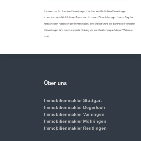
Hinweis zur Echtheit von Bewertungen: Die hier veröffentlichten Bewertungen
stammen ausschließlich von Personen, die unsere Dienstleistungen / unser Angebot
tatsächlich in Anspruch genommen haben. Eine Überprüfung der Echtheit der erfolgten
Bewertungen fand durch manuelle Prüfung vor Veröffentlichung auf dieser Webseite
statt.
Über uns
Immobilienmakler Stuttgart
Immobilienmakler Degerloch
Immobilienmakler Vaihingen
Immobilienmakler Möhringen
Immobilienmakler Reutlingen