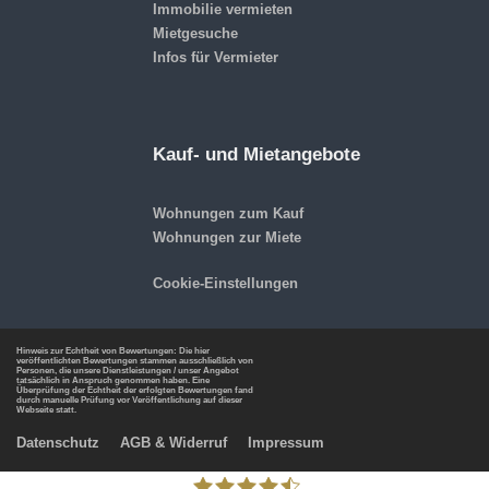
Immobilie vermieten
Mietgesuche
Infos für Vermieter
Kauf- und Mietangebote
Wohnungen zum Kauf
Wohnungen zur Miete
Cookie-Einstellungen
Hinweis zur Echtheit von Bewertungen: Die hier
veröffentlichten Bewertungen stammen ausschließlich von
Personen, die unsere Dienstleistungen / unser Angebot
tatsächlich in Anspruch genommen haben. Eine
Überprüfung der Echtheit der erfolgten Bewertungen fand
durch manuelle Prüfung vor Veröffentlichung auf dieser
Webseite statt.
Datenschutz
AGB & Widerruf
Impressum