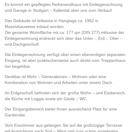
Es kommt ein gepflegtes Reihenendhaus mit Einliegerwohnung
und Garage in Stuttgart – Kaltental über uns zum Verkauf.
Das Gebäude ist teilweise in Hanglage ca. 1962 in
Massivbauweise erbaut worden.
Die gesamte Wohnfläche mit ca. 177 qm (DIN 277) inklusive der
Einliegerwohnung erstreckt sich über das Unter -, Erd -, Ober –
und Dachgeschoß.
Die Einliegerwohnung verfügt über einen ebenerdigen separaten
Eingang, ist aber praktischerweise auch direkt vom Treppenhaus
her begehbar.
Denkbar ist Mehr – Generationen – Wohnen oder eine
Kombination von Wohnen und Arbeiten unter einem Dach.
Im Erdgeschoß befinden sich der große Wohn – und Essbereich,
die Küche mit Loggia sowie ein Gäste – WC.
Der Eingangsbereich bietet Ihnen ausreichend Platz für eine
Garderobe.
Vom Esszimmer aus gelangen Sie auf die großzügige Terrasse
mit Ausrichtung nach Süd – West und zum schön angelegten