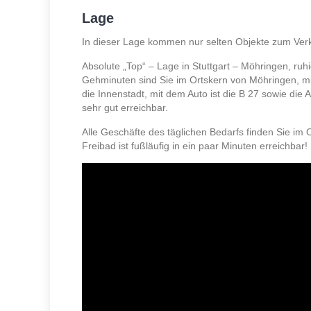
Lage
In dieser Lage kommen nur selten Objekte zum Verk
Absolute „Top“ – Lage in Stuttgart – Möhringen, ruh
Gehminuten sind Sie im Ortskern von Möhringen, mi
die Innenstadt, mit dem Auto ist die B 27 sowie die 
sehr gut erreichbar.
Alle Geschäfte des täglichen Bedarfs finden Sie im 
Freibad ist fußläufig in ein paar Minuten erreichbar!