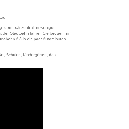
auf!
ig, dennoch zentral, in wenigen
t der Stadtbahn fahren Sie bequem in
Autobahn A 8 in ein paar Autominuten
Ort, Schulen, Kindergärten, das