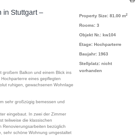
in Stuttgart –
2
Property Size:
81.00 m
Rooms:
3
Objekt Nr.:
kw104
Etage:
Hochparterre
Baujahr:
1963
Stellplatz:
nicht
vorhanden
 großem Balkon und einem Blick ins
 Hochparterre eines gepflegten
bsolut ruhigen, gewachsenen Wohnlage
1 qm sehr großzügig bemessen und
ter eingebaut. In zwei der Zimmer
t teilweise die klassischen
n Renovierungsarbeiten bezüglich
e, sehr schöne Wohnung umgestaltet