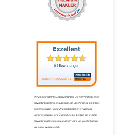
Hinweis zur Echtheit von Bewertungen: Die hier veröffentlichten
Bewertungen stammen ausschließlich von Personen, die unsere
Dienstleistungen / unser Angebot tatsächlich in Anspruch
genommen haben. Eine Überprüfung der Echtheit der erfolgten
Bewertungen fand durch manuelle Prüfung vor Veröffentlichung
auf dieser Webseite statt.