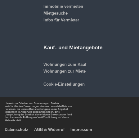
Immobilie vermieten
Mietgesuche
Infos für Vermieter
Kauf- und Mietangebote
Wohnungen zum Kauf
Wohnungen zur Miete
Cookie-Einstellungen
Hinweis zur Echtheit von Bewertungen: Die hier
veröffentlichten Bewertungen stammen ausschließlich von
Personen, die unsere Dienstleistungen / unser Angebot
tatsächlich in Anspruch genommen haben. Eine
Überprüfung der Echtheit der erfolgten Bewertungen fand
durch manuelle Prüfung vor Veröffentlichung auf dieser
Webseite statt.
Datenschutz
AGB & Widerruf
Impressum