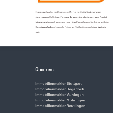
Hinweis zur Echtheit von Bewertungen: Die hier veröffentlichten Bewertungen
stammen ausschließlich von Personen, die unsere Dienstleistungen / unser Angebot
tatsächlich in Anspruch genommen haben. Eine Überprüfung der Echtheit der erfolgten
Bewertungen fand durch manuelle Prüfung vor Veröffentlichung auf dieser Webseite
statt.
Über uns
Immobilienmakler Stuttgart
Immobilienmakler Degerloch
Immobilienmakler Vaihingen
Immobilienmakler Möhringen
Immobilienmakler Reutlingen