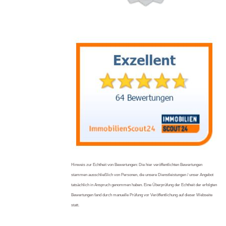
Hinweis zur Echtheit von Bewertungen: Die hier veröffentlichten Bewertungen
stammen ausschließlich von Personen, die unsere Dienstleistungen / unser Angebot
tatsächlich in Anspruch genommen haben. Eine Überprüfung der Echtheit der erfolgten
Bewertungen fand durch manuelle Prüfung vor Veröffentlichung auf dieser Webseite
statt.