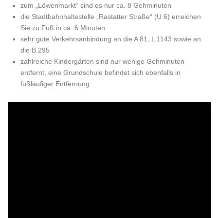
zum „Löwenmarkt“ sind es nur ca. 8 Gehminuten
die Stadtbahnhaltestelle „Rastatter Straße“ (U 6) erreichen
Sie zu Fuß in ca. 6 Minuten
sehr gute Verkehrsanbindung an die A 81, L 1143 sowie an
die B 295
zahlreiche Kindergärten sind nur wenige Gehminuten
entfernt, eine Grundschule befindet sich ebenfalls in
fußläufiger Entfernung