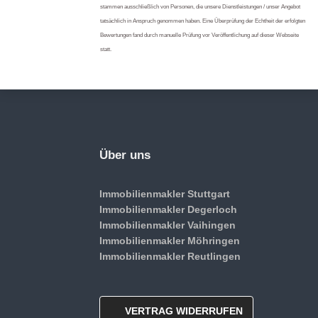
stammen ausschließlich von Personen, die unsere Dienstleistungen / unser Angebot
tatsächlich in Anspruch genommen haben. Eine Überprüfung der Echtheit der erfolgten
Bewertungen fand durch manuelle Prüfung vor Veröffentlichung auf dieser Webseite
statt.
Über uns
Immobilienmakler Stuttgart
Immobilienmakler Degerloch
Immobilienmakler Vaihingen
Immobilienmakler Möhringen
Immobilienmakler Reutlingen
VERTRAG WIDERRUFEN