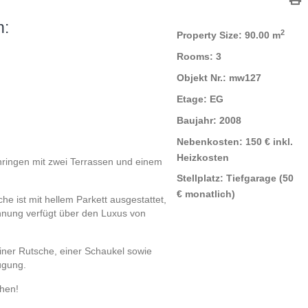
n:
2
Property Size:
90.00 m
Rooms:
3
Objekt Nr.:
mw127
Etage:
EG
Baujahr:
2008
Nebenkosten:
150 € inkl.
Heizkosten
ringen mit zwei Terrassen und einem
Stellplatz:
Tiefgarage (50
€ monatlich)
he ist mit hellem Parkett ausgestattet,
hnung verfügt über den Luxus von
einer Rutsche, einer Schaukel sowie
̈gung.
chen!