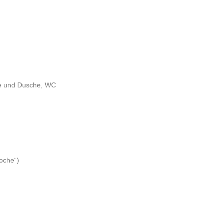
e und Dusche, WC
oche“)