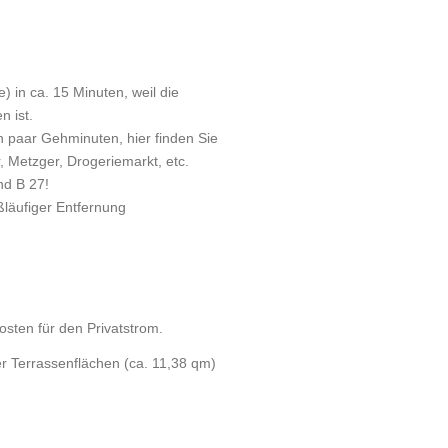
) in ca. 15 Minuten, weil die
 ist.
n paar Gehminuten, hier finden Sie
, Metzger, Drogeriemarkt, etc.
nd B 27!
ßläufiger Entfernung
sten für den Privatstrom.
er Terrassenflächen (ca. 11,38 qm)