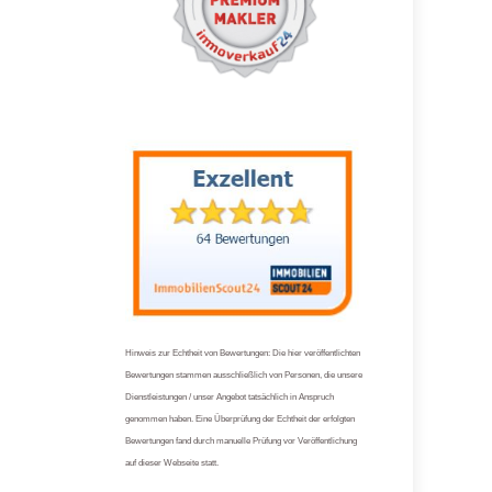
Hinweis zur Echtheit von Bewertungen: Die hier veröffentlichten
Bewertungen stammen ausschließlich von Personen, die unsere
Dienstleistungen / unser Angebot tatsächlich in Anspruch
genommen haben. Eine Überprüfung der Echtheit der erfolgten
Bewertungen fand durch manuelle Prüfung vor Veröffentlichung
auf dieser Webseite statt.