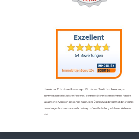
Hinweis zur Echtheit von Bewertungen: Die hier veröffentlichten Bewertungen
stammen ausschließlich von Personen, die unsere Dienstleistungen / unser Angebot
tatsächlich in Anspruch genommen haben. Eine Überprüfung der Echtheit der erfolgten
Bewertungen fand durch manuelle Prüfung vor Veröffentlichung auf dieser Webseite
statt.