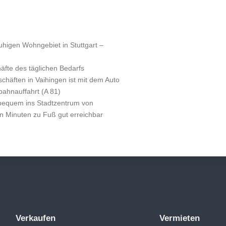
higen Wohngebiet in Stuttgart –
äfte des täglichen Bedarfs
chäften in Vaihingen ist mit dem Auto
bahnauffahrt (A 81)
e bequem ins Stadtzentrum von
igen Minuten zu Fuß gut erreichbar
Verkaufen
Vermieten