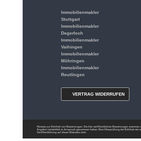
Immobilienmakler
Stuttgart
Immobilienmakler
Degerloch
Immobilienmakler
Vaihingen
Immobilienmakler
Möhringen
Immobilienmakler
Reutlingen
VERTRAG WIDERRUFEN
Hinweis zur Echtheit von Bewertungen: Die hier veröffentlichten Bewertungen stammen au
Angebot tatsächlich in Anspruch genommen haben. Eine Überprüfung der Echtheit der e
Veröffentlichung auf dieser Webseite statt.