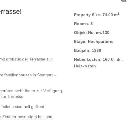
errasse!
2
Property Size:
74.00 m
Rooms:
3
Objekt Nr.:
mw130
Etage:
Hochparterre
Baujahr:
1938
it großzügiger Terrasse zur
Nebenkosten:
160 € inkl.
Heizkosten
eifamilienhauses in Stuttgart –
eräten steht Ihnen zur Verfügung,
zur Terrasse.
lette sind hell gefliest.
e Zimmer besonders hell und