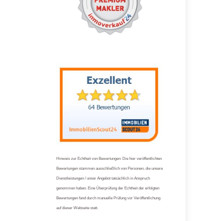
Hinweis zur Echtheit von Bewertungen: Die hier veröffentlichten
Bewertungen stammen ausschließlich von Personen, die unsere
Dienstleistungen / unser Angebot tatsächlich in Anspruch
genommen haben. Eine Überprüfung der Echtheit der erfolgten
Bewertungen fand durch manuelle Prüfung vor Veröffentlichung
auf dieser Webseite statt.