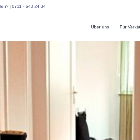
fen?
0711 - 640 24 34
|
Über uns
Für Verkä