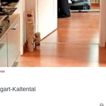
ntal
art-Kaltental