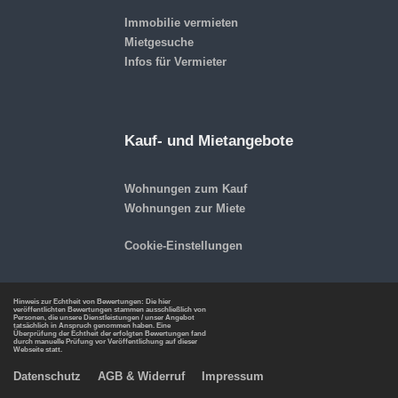
Immobilie vermieten
Mietgesuche
Infos für Vermieter
Kauf- und Mietangebote
Wohnungen zum Kauf
Wohnungen zur Miete
Cookie-Einstellungen
Hinweis zur Echtheit von Bewertungen: Die hier
veröffentlichten Bewertungen stammen ausschließlich von
Personen, die unsere Dienstleistungen / unser Angebot
tatsächlich in Anspruch genommen haben. Eine
Überprüfung der Echtheit der erfolgten Bewertungen fand
durch manuelle Prüfung vor Veröffentlichung auf dieser
Webseite statt.
Datenschutz
AGB & Widerruf
Impressum