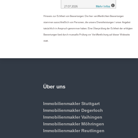
Hinweis zur Echtheit von Bewertungen: Die hier veröffentlichten Bewertungen
stammen ausschließlich von Personen, die unsere Dienstleistungen / unser Angebot
tatsächlich in Anspruch genommen haben. Eine Überprüfung der Echtheit der erfolgten
Bewertungen fand durch manuelle Prüfung vor Veröffentlichung auf dieser Webseite
statt.
Über uns
Immobilienmakler Stuttgart
Immobilienmakler Degerloch
Immobilienmakler Vaihingen
Immobilienmakler Möhringen
Immobilienmakler Reutlingen