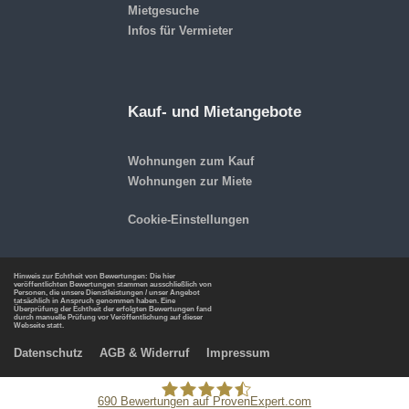
Mietgesuche
Infos für Vermieter
Kauf- und Mietangebote
Wohnungen zum Kauf
Wohnungen zur Miete
Cookie-Einstellungen
Hinweis zur Echtheit von Bewertungen: Die hier
veröffentlichten Bewertungen stammen ausschließlich von
Personen, die unsere Dienstleistungen / unser Angebot
tatsächlich in Anspruch genommen haben. Eine
Überprüfung der Echtheit der erfolgten Bewertungen fand
durch manuelle Prüfung vor Veröffentlichung auf dieser
Webseite statt.
Datenschutz
AGB & Widerruf
Impressum
690
Bewertungen auf ProvenExpert.com