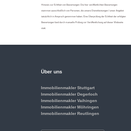
Hinweis zur Echtheit von Bewertungen: Die hier veröffentlichten Bewertungen
stammen ausschließlich von Personen, die unsere Dienstleistungen / unser Angebot
tatsächlich in Anspruch genommen haben. Eine Überprüfung der Echtheit der erfolgten
Bewertungen fand durch manuelle Prüfung vor Veröffentlichung auf dieser Webseite
statt.
Über uns
Immobilienmakler Stuttgart
Immobilienmakler Degerloch
Immobilienmakler Vaihingen
Immobilienmakler Möhringen
Immobilienmakler Reutlingen