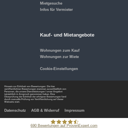
Mietgesuche
Infos für Vermieter
Kauf- und Mietangebote
Wohnungen zum Kauf
Wohnungen zur Miete
Cookie-Einstellungen
Hinweis zur Echtheit von Bewertungen: Die hier
veröffentlichten Bewertungen stammen ausschließlich von
Personen, die unsere Dienstleistungen / unser Angebot
tatsächlich in Anspruch genommen haben. Eine
Überprüfung der Echtheit der erfolgten Bewertungen fand
durch manuelle Prüfung vor Veröffentlichung auf dieser
Webseite statt.
Datenschutz
AGB & Widerruf
Impressum
690
Bewertungen auf ProvenExpert.com