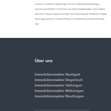
Hinweis zur Echtheit von Bewertungen: Die hier veröffentlichten Bewertungen
stammen ausschließlich von Personen, die unsere Dienstleistungen / unser Angebot
tatsächlich in Anspruch genommen haben. Eine Überprüfung der Echtheit der erfolgten
Bewertungen fand durch manuelle Prüfung vor Veröffentlichung auf dieser Webseite
statt.
Über uns
Immobilienmakler Stuttgart
Immobilienmakler Degerloch
Immobilienmakler Vaihingen
Immobilienmakler Möhringen
Immobilienmakler Reutlingen