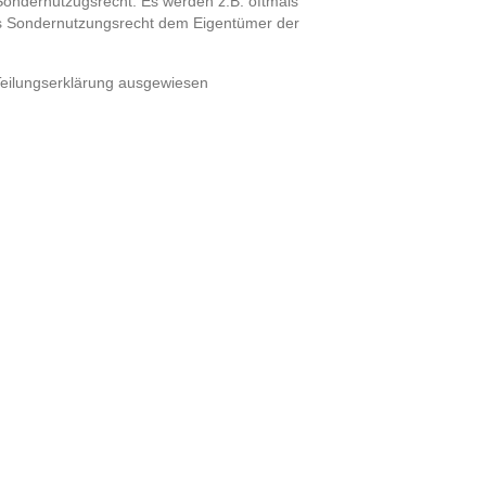
 Sondernutzugsrecht. Es werden z.B. oftmals
ls Sondernutzungsrecht dem Eigentümer der
Teilungserklärung ausgewiesen