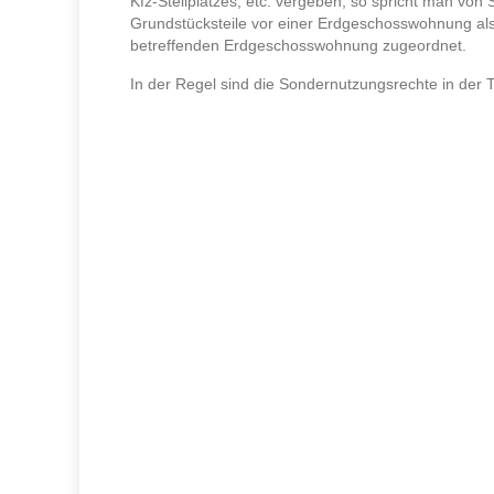
Kfz-Stellplatzes, etc. vergeben, so spricht man von
Grundstücksteile vor einer Erdgeschosswohnung a
betreffenden Erdgeschosswohnung zugeordnet.
In der Regel sind die Sondernutzungsrechte in der 