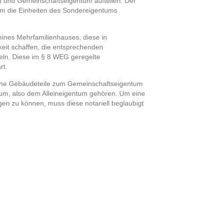
 und Gemeinschaftseigentum aufteilen. Der
 dem die Einheiten des Sondereigentums
eines Mehrfamilienhauses, diese in
keit schaffen, die entsprechenden
n. Diese im § 8 WEG geregelte
rt.
elche Gebäudeteile zum Gemeinschaftseigentum
um, also dem Alleineigentum gehören. Um eine
n zu können, muss diese notariell beglaubigt