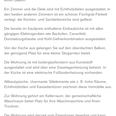
einen Balkon.
Ein Zimmer und die Diele sind mit Echtholzdielen ausgestattet, in
den beiden anderen Zimmern ist ein schöner Fischgrät-Parkett
verlegt, die Küchen- und Sanitärbereiche sind gefliest.
Die bereits im Kaufpreis enthaltene Einbauküche ist mit allen
gängigen Elektrogeräten wie Backofen, Ceranfeld,
Dunstabzugshaube und Kühl-Gefrierkombination ausgestattet.
Von der Küche aus gelangen Sie auf den überdachten Balkon,
der genügend Platz für eine kleine Sitzgarnitur bietet.
Die Wohnung ist mit Isolierglasfenstern aus Kunststoff
ausgestattet und wird über eine Gasetagenheizung beheizt. In
der Küche ist eine elektrische Fußbodenheizung vorhanden.
Altbautypische, charmante Stilelemente wie z. B. hohe Räume,
Echtholzböden und Kassettentüren zeichnen diese Immobilie aus.
Zur Wohnung gehört ein Kellerraum; der gemeinschaftliche
Waschraum bietet Platz für Ihre Waschmaschine und Ihren
Trockner.
Die Wohnung wird derzeit vom Eigentümer bewohnt und kann