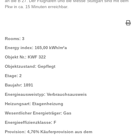
an die B 27. Der Flughafen und die Messe Stuttgart sind mit dem
Pkw in ca. 15 Minuten erreichbar.
Rooms:
3
Energy index:
165,00 kWh/m²a
Objekt Nr.:
KWF 322
Objektzustand:
Gepflegt
Etage:
2
Baujahr:
1891
Energieausweistyp:
Verbrauchsausweis
Heizungsart:
Etagenheizung
Wesentlicher Energieträger:
Gas
Energieeffizienzklasse:
F
Provision:
4,76% Käuferprovision aus dem