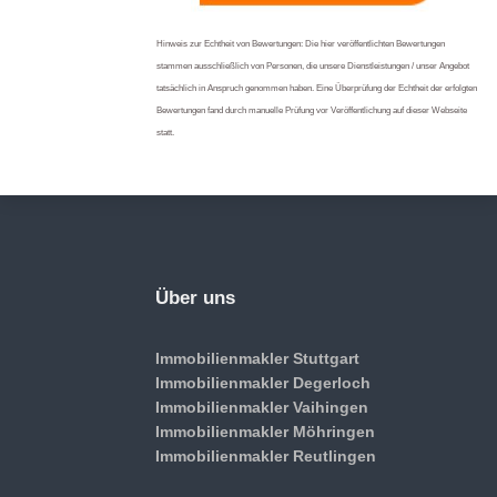
Hinweis zur Echtheit von Bewertungen: Die hier veröffentlichten Bewertungen
stammen ausschließlich von Personen, die unsere Dienstleistungen / unser Angebot
tatsächlich in Anspruch genommen haben. Eine Überprüfung der Echtheit der erfolgten
Bewertungen fand durch manuelle Prüfung vor Veröffentlichung auf dieser Webseite
statt.
Über uns
Immobilienmakler Stuttgart
Immobilienmakler Degerloch
Immobilienmakler Vaihingen
Immobilienmakler Möhringen
Immobilienmakler Reutlingen