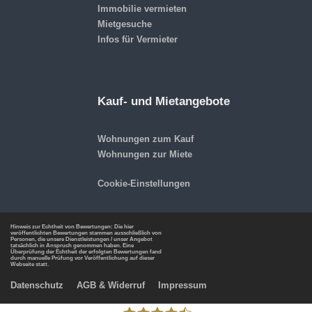
Immobilie vermieten
Mietgesuche
Infos für Vermieter
Kauf- und Mietangebote
Wohnungen zum Kauf
Wohnungen zur Miete
Cookie-Einstellungen
Hinweis zur Echtheit von Bewertungen: Die hier
veröffentlichten Bewertungen stammen ausschließlich von
Personen, die unsere Dienstleistungen / unser Angebot
tatsächlich in Anspruch genommen haben. Eine
Überprüfung der Echtheit der erfolgten Bewertungen fand
durch manuelle Prüfung vor Veröffentlichung auf dieser
Webseite statt.
Datenschutz
AGB & Widerruf
Impressum