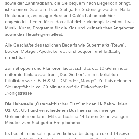
sowie der Zahnradbahn, die Sie bequem nach Degerloch bringt,
ist zu einem Szenetreff des Stuttgarter Südens geworden. Nette
Restaurants, angesagte Bars und Cafés haben sich hier
angesiedelt. Legendär ist das alljährliche Marienplatzfest mit Live-
Musik, Kunst, Programm für die Kids und kulinarischen Angeboten
sowie das Heusteigviertelfest.
Alle Geschäfte des täglichen Bedarfs wie Supermarkt (Rewe),
Bäcker, Metzger, Apotheke, etc. sind bequem und fußläufig
erreichbar.
Zum Shoppen und Flanieren bietet sich das ca. 10 Gehminuten
entfernte Einkaufszentrum „Das Gerber“ an, mit beliebten
Filiallisten wie z. B. H & M, „DM“ oder „Mango“. Zu Fuß gelangen
Sie ungefähr in ca. 20 Minuten auf die Einkaufsmeile
„Königstrasse“.
Die Haltestelle „Österreichischer Platz“ mit den U- Bahn-Linien
U1, U9, U34 und verschiedenen Buslinien ist nur wenige
Gehminuten entfernt. Mit der Buslinie 44 fahren Sie in wenigen
Minuten zum Stuttgarter Hauptbahnhof.
Es besteht eine sehr gute Verkehrsanbindung an die B 14 sowie