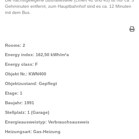
Die nächstgelegene Bushaltestelle (Linien 42 und 45) ist nur ca. 3
Gehminuten entfernt, zum Hauptbahnhof sind es ca. 12 Minuten
mit dem Bus.
Rooms:
2
Energy index:
162,50 kWh/m²a
Energy class:
F
Objekt Nr.:
KWN400
Objektzustand:
Gepflegt
Etage:
1
Baujahr:
1991
Stellplatz:
1 (Garage)
Energieausweistyp:
Verbrauchsausweis
Heizungsart:
Gas-Heizung