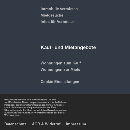
Immobilie vermieten
Mietgesuche
Infos für Vermieter
Kauf- und Mietangebote
Wohnungen zum Kauf
Wohnungen zur Miete
Cookie-Einstellungen
Hinweis zur Echtheit von Bewertungen: Die hier
veröffentlichten Bewertungen stammen ausschließlich von
Personen, die unsere Dienstleistungen / unser Angebot
tatsächlich in Anspruch genommen haben. Eine
Überprüfung der Echtheit der erfolgten Bewertungen fand
durch manuelle Prüfung vor Veröffentlichung auf dieser
Webseite statt.
Datenschutz
AGB & Widerruf
Impressum