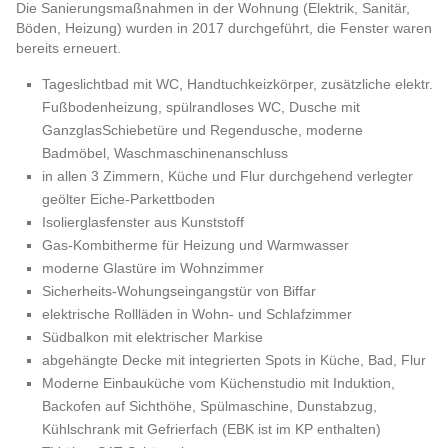
Die Sanierungsmaßnahmen in der Wohnung (Elektrik, Sanitär,
Böden, Heizung) wurden in 2017 durchgeführt, die Fenster waren
bereits erneuert.
Tageslichtbad mit WC, Handtuchkeizkörper, zusätzliche elektr.
Fußbodenheizung, spülrandloses WC, Dusche mit
GanzglasSchiebetüre und Regendusche, moderne
Badmöbel, Waschmaschinenanschluss
in allen 3 Zimmern, Küche und Flur durchgehend verlegter
geölter Eiche-Parkettboden
Isolierglasfenster aus Kunststoff
Gas-Kombitherme für Heizung und Warmwasser
moderne Glastüre im Wohnzimmer
Sicherheits-Wohungseingangstür von Biffar
elektrische Rollläden in Wohn- und Schlafzimmer
Südbalkon mit elektrischer Markise
abgehängte Decke mit integrierten Spots in Küche, Bad, Flur
Moderne Einbauküche vom Küchenstudio mit Induktion,
Backofen auf Sichthöhe, Spülmaschine, Dunstabzug,
Kühlschrank mit Gefrierfach (EBK ist im KP enthalten)