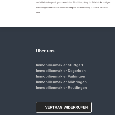
tatsächlich in Anspruch genommen haben. Eine Überprüfung der Echtheit der erfolgten
Bewertungen fand durch manuelle Prüfung vor Veröffentlichung auf dieser Webseite
statt.
Über uns
Immobilienmakler Stuttgart
Immobilienmakler Degerloch
Immobilienmakler Vaihingen
Immobilienmakler Möhringen
Immobilienmakler Reutlingen
VERTRAG WIDERRUFEN