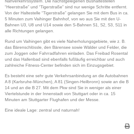
Nahverkehrssystem. Die nächstgelegenen Bushaltestellen
“Heerstraße” und “Tigerstraße” sind nur wenige Schritte entfernt.
Von der Haltestelle “Tigerstraße” gelangen Sie mit dem Bus in ca.
5 Minuten zum Vaihinger Bahnhof, von wo aus Sie mit den U-
Bahnen U3, U8 und U14 sowie den S-Bahnen S1, S2, S3, S11 in
alle Richtungen gelangen.
Rund um Vaihingen gibt es viele Naherholungsgebiete, wie z. B.
das Bärenschlössle, den Bärensee sowie Wälder und Felder, die
zum Joggen oder Fahrradfahren einladen. Das Freibad Rosental
und das Hallenbad sind ebenfalls fußläufig erreichbar und auch
zahlreiche Fitness-Center befinden sich im Einzugsgebiet.
Es besteht eine sehr gute Verkehrsanbindung an die Autobahnen
A 8 (Karlsruhe-München), A 81 (Singen-Heilbronn) sowie an die B
14 und an die B 27. Mit dem Pkw sind Sie in weniger als einer
Viertelstunde in der Innenstadt von Stuttgart oder in ca. 15
Minuten am Stuttgarter Flughafen und der Messe.
Eine ideale Lage: zentral und naturnah!