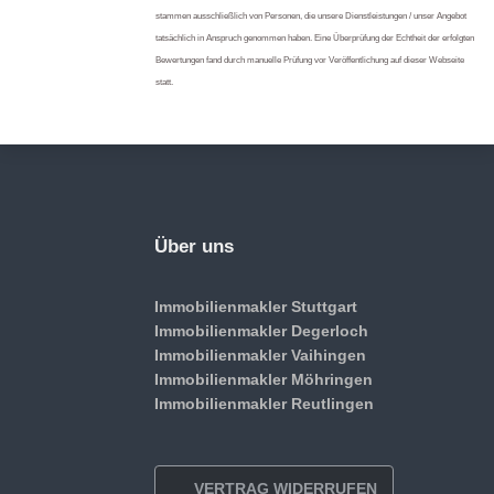
stammen ausschließlich von Personen, die unsere Dienstleistungen / unser Angebot
tatsächlich in Anspruch genommen haben. Eine Überprüfung der Echtheit der erfolgten
Bewertungen fand durch manuelle Prüfung vor Veröffentlichung auf dieser Webseite
statt.
Über uns
Immobilienmakler Stuttgart
Immobilienmakler Degerloch
Immobilienmakler Vaihingen
Immobilienmakler Möhringen
Immobilienmakler Reutlingen
VERTRAG WIDERRUFEN