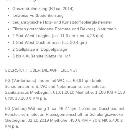
Gaszentralheizung (BJ ca. 2014)
teilweise Fußbodenheizung
baujahrtypische Holz- und Kunststoffisolierglasfenster
Fliesen (verschiedene Formate und Dekore), Naturstein
2 Süd-West-Loggien (ca. 11,6 qm + ca. 4,26 qm)
1 Süd-West-Dachterrasse (ca. 30,4 qm)
2 Stellplätze in Doppelgarage
3 bis 4 Außenstellplätze im Hof
ÜBERSICHT ÜBER DIE AUFTEILUNG:
EG (Vorderhaus) Laden mit WC, ca. 68,91 qm breite
Schaufensterfront, WC und Nebenräume, vermietet an
Sanitätshaus Mietbeginn: 01.01.2010 Miethöhe: 1.100 KM + 153
€ NK 13.200 € KM p.a.
EG (Anbau) Wohnung 1: ca. 46,27 qm, 1 Zimmer, Duschbad mit
Fenster, vermietet an Praxisgemeinschaft für Schulungszwecke
Mietbeginn: 01.10.2019 Miethöhe: 450 € KM + 70 € NK 5.400 €
KM p.a.