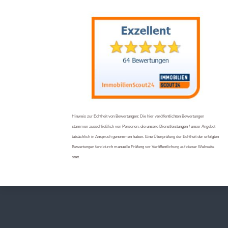
Hinweis zur Echtheit von Bewertungen: Die hier veröffentlichten Bewertungen
stammen ausschließlich von Personen, die unsere Dienstleistungen / unser Angebot
tatsächlich in Anspruch genommen haben. Eine Überprüfung der Echtheit der erfolgten
Bewertungen fand durch manuelle Prüfung vor Veröffentlichung auf dieser Webseite
statt.