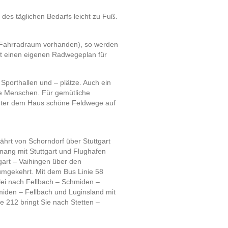
des täglichen Bedarfs leicht zu Fuß.
 (Fahrradraum vorhanden), so werden
bt einen eigenen Radwegeplan für
 Sporthallen und – plätze. Auch ein
he Menschen. Für gemütliche
nter dem Haus schöne Feldwege auf
fährt von Schorndorf über Stuttgart
nang mit Stuttgart und Flughafen
tgart – Vaihingen über den
 umgekehrt. Mit dem Bus Linie 58
ei nach Fellbach – Schmiden –
miden – Fellbach und Luginsland mit
e 212 bringt Sie nach Stetten –