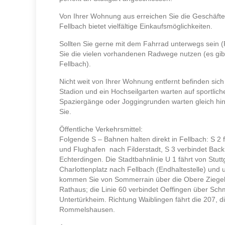
Von Ihrer Wohnung aus erreichen Sie die Geschäfte 
Fellbach bietet vielfältige Einkaufsmöglichkeiten.
Sollten Sie gerne mit dem Fahrrad unterwegs sein
Sie die vielen vorhandenen Radwege nutzen (es gi
Fellbach).
Nicht weit von Ihrer Wohnung entfernt befinden sich
Stadion und ein Hochseilgarten warten auf sportlic
Spaziergänge oder Joggingrunden warten gleich hi
Sie.
Öffentliche Verkehrsmittel:
Folgende S – Bahnen halten direkt in Fellbach: S 2 
und Flughafen nach Filderstadt, S 3 verbindet Back
Echterdingen. Die Stadtbahnlinie U 1 fährt von Stut
Charlottenplatz nach Fellbach (Endhaltestelle) und
kommen Sie von Sommerrain über die Obere Ziegel
Rathaus; die Linie 60 verbindet Oeffingen über Sch
Untertürkheim. Richtung Waiblingen fährt die 207, di
Rommelshausen.