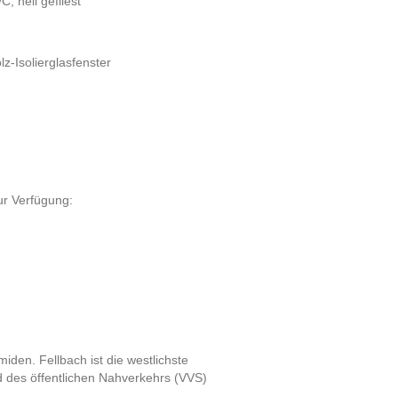
 hell gefliest
lz-Isolierglasfenster
ur Verfügung:
den. Fellbach ist die westlichste
 des öffentlichen Nahverkehrs (VVS)