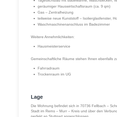
Tageslichtbad mit Badewanne, Waschbecken, WC,
geräumiger Hauswirtschaftsraum (ca. 9 qm)
Gas – Zentralheizung
teilweise neue Kunststoff – Isolierglasfenster, Ho
Waschmaschinenanschluss im Badezimmer
Weitere Annehmlichkeiten:
Hausmeisterservice
Gemeinschaftliche Räume stehen Ihnen ebenfalls z
Fahrradraum
Trockenraum im UG
Lage
Die Wohnung befindet sich in 70736 Fellbach – Schmi
Stadt im Rems – Murr – Kreis und über den Verbund
perfekt an Stuttgart angeschlossen.