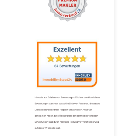
Hinweis zur Echtheit von Bewertungen: Die hier veröffentlichten
Bewertungen stammen ausschließlich von Personen, die unsere
Dienstleistungen / unser Angebot tatsächlich in Anspruch
genommen haben. Eine Überprüfung der Echtheit der erfolgten
Bewertungen fand durch manuelle Prüfung vor Veröffentlichung
auf dieser Webseite statt.