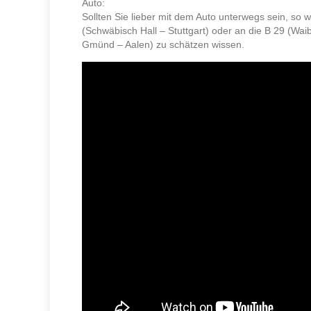
Auto:
Sollten Sie lieber mit dem Auto unterwegs sein, so 
(Schwäbisch Hall – Stuttgart) oder an die B 29 (Wai
Gmünd – Aalen) zu schätzen wissen.