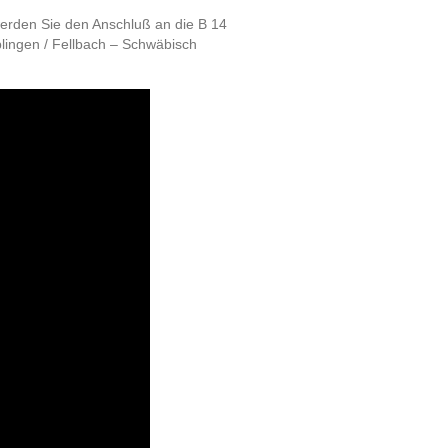
werden Sie den Anschluß an die B 14
blingen / Fellbach – Schwäbisch