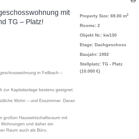
geschosswohnung mit
2
Property Size:
69.00 m
nd TG – Platz!
Rooms:
2
Objekt Nr.:
kw130
Etage:
Dachgeschoss
Baujahr:
1992
Stellplatz:
TG - Platz
(10.000 €)
hgeschosswohnung in Fellbach –
 zur Kapitalanlage bestens geeignet.
mütliche Wohn – und Esszimmer. Daran
qm großen Hauswirtschaftsraum mit
 – Wohnungen und daher ein
eser Raum auch als Büro,