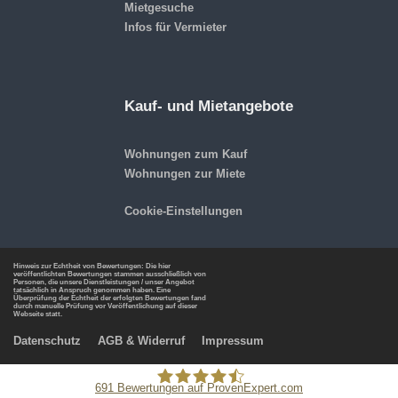
Mietgesuche
Infos für Vermieter
Kauf- und Mietangebote
Wohnungen zum Kauf
Wohnungen zur Miete
Cookie-Einstellungen
Hinweis zur Echtheit von Bewertungen: Die hier
veröffentlichten Bewertungen stammen ausschließlich von
Personen, die unsere Dienstleistungen / unser Angebot
tatsächlich in Anspruch genommen haben. Eine
Überprüfung der Echtheit der erfolgten Bewertungen fand
durch manuelle Prüfung vor Veröffentlichung auf dieser
Webseite statt.
Datenschutz
AGB & Widerruf
Impressum
691
Bewertungen auf ProvenExpert.com