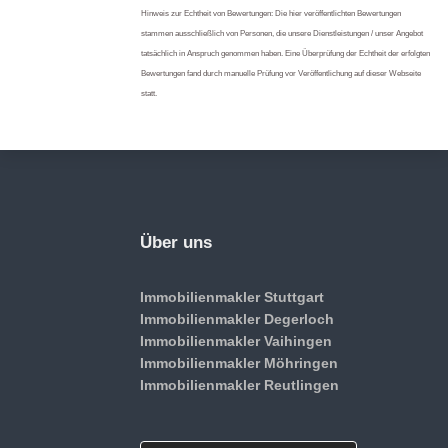
Hinweis zur Echtheit von Bewertungen: Die hier veröffentlichten Bewertungen
stammen ausschließlich von Personen, die unsere Dienstleistungen / unser Angebot
tatsächlich in Anspruch genommen haben. Eine Überprüfung der Echtheit der erfolgten
Bewertungen fand durch manuelle Prüfung vor Veröffentlichung auf dieser Webseite
statt.
Über uns
Immobilienmakler Stuttgart
Immobilienmakler Degerloch
Immobilienmakler Vaihingen
Immobilienmakler Möhringen
Immobilienmakler Reutlingen