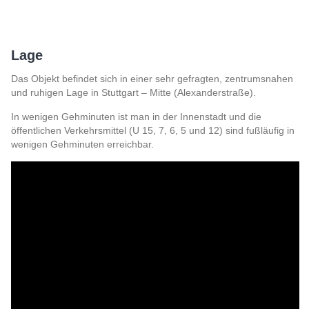
Lage
Das Objekt befindet sich in einer sehr gefragten, zentrumsnahen
und ruhigen Lage in Stuttgart – Mitte (Alexanderstraße).
In wenigen Gehminuten ist man in der Innenstadt und die
öffentlichen Verkehrsmittel (U 15, 7, 6, 5 und 12) sind fußläufig in
wenigen Gehminuten erreichbar.