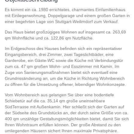
Es kommt ein ca. 1980 errichtetes, charmantes Einfamilienhaus
mit Einliegerwohnung, Doppelgarage und einem großen Garten in
einer begehrten Lage von Stuttgart-Weilimdorf zum Verkauf.
Das Haus bietet großzügiges Wohnen auf insgesamt ca. 263,69
qm Wohnfläche und ca. 122,86 qm Nutzfläche.
Im Erdgeschoss des Hauses befinden sich ein repräsentativer
Eingangsbereich, drei Zimmer, zwei Tageslichtbäder, eine
Garderobe, ein Gäste-WC sowie die Küche mit Verbindungstür
zum ca. 47 qm großen Wohn- und Esszimmer mit Kamin. Im
Zuge von Sanierungsmaßnahmen bietet sich eventuell eine
Grundrissänderung an, um die Küche in Richtung Wohnbereich
zu öffnen für die Umsetzung offener, lebendiger Wohnkonzepte.
Vom Wohnbereich aus gelangen Sie über eine bodentiefe
Schiebetür auf die ca. 35,14 qm große uneinsehbare
SüdTerrasse mit Außenkamin. Hier schließt sich der Garten auf
der Südseite des Grundstücks an, der durch seine Größe von ca.
400 qm unzählige Gestaltungsmöglichkeiten bietet, damit Sie sich
Ihren Wohntraum erfüllen können. Der große Abstand zu den
umliegenden Häusern sichert Ihnen maximale Privatsphäre.