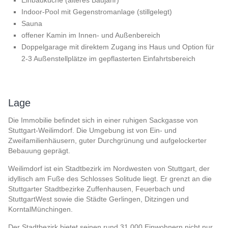
Einbauküche (älteres Baujahr)
Indoor-Pool mit Gegenstromanlage (stillgelegt)
Sauna
offener Kamin im Innen- und Außenbereich
Doppelgarage mit direktem Zugang ins Haus und Option für
2-3 Außenstellplätze im gepflasterten Einfahrtsbereich
Lage
Die Immobilie befindet sich in einer ruhigen Sackgasse von
Stuttgart-Weilimdorf. Die Umgebung ist von Ein- und
Zweifamilienhäusern, guter Durchgrünung und aufgelockerter
Bebauung geprägt.
Weilimdorf ist ein Stadtbezirk im Nordwesten von Stuttgart, der
idyllisch am Fuße des Schlosses Solitude liegt. Er grenzt an die
Stuttgarter Stadtbezirke Zuffenhausen, Feuerbach und
StuttgartWest sowie die Städte Gerlingen, Ditzingen und
KorntalMünchingen.
Der Stadtbezirk bietet seinen rund 31.000 Einwohnern nicht nur