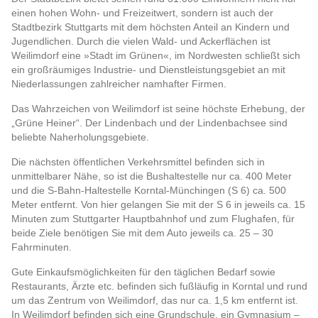
einen hohen Wohn- und Freizeitwert, sondern ist auch der
Stadtbezirk Stuttgarts mit dem höchsten Anteil an Kindern und
Jugendlichen. Durch die vielen Wald- und Ackerflächen ist
Weilimdorf eine »Stadt im Grünen«, im Nordwesten schließt sich
ein großräumiges Industrie- und Dienstleistungsgebiet an mit
Niederlassungen zahlreicher namhafter Firmen.
Das Wahrzeichen von Weilimdorf ist seine höchste Erhebung, der
„Grüne Heiner“. Der Lindenbach und der Lindenbachsee sind
beliebte Naherholungsgebiete.
Die nächsten öffentlichen Verkehrsmittel befinden sich in
unmittelbarer Nähe, so ist die Bushaltestelle nur ca. 400 Meter
und die S-Bahn-Haltestelle Korntal-Münchingen (S 6) ca. 500
Meter entfernt. Von hier gelangen Sie mit der S 6 in jeweils ca. 15
Minuten zum Stuttgarter Hauptbahnhof und zum Flughafen, für
beide Ziele benötigen Sie mit dem Auto jeweils ca. 25 – 30
Fahrminuten.
Gute Einkaufsmöglichkeiten für den täglichen Bedarf sowie
Restaurants, Ärzte etc. befinden sich fußläufig in Korntal und rund
um das Zentrum von Weilimdorf, das nur ca. 1,5 km entfernt ist.
In Weilimdorf befinden sich eine Grundschule, ein Gymnasium –