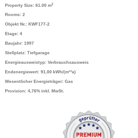
2
Property Size:
61.00 m
Rooms:
2
Objekt Nr.:
KWF177-2
Etage:
4
Baujahr:
1997
Stellplatz:
Tiefgarage
Energieausweistyp:
Verbrauchsausweis
Endenergiewert:
91,00 kWh/(m²*a)
Wesentlicher Energieträger:
Gas
Provision:
4,76% inkl. MwSt.