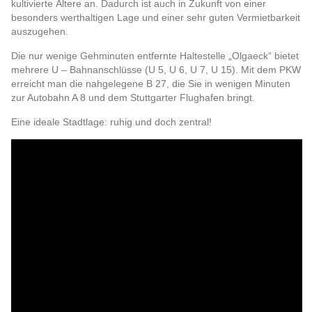
kultivierte Ältere an. Dadurch ist auch in Zukunft von einer
besonders werthaltigen Lage und einer sehr guten Vermietbarkeit
auszugehen.
Die nur wenige Gehminuten entfernte Haltestelle „Olgaeck“ bietet
mehrere U – Bahnanschlüsse (U 5, U 6, U 7, U 15). Mit dem PKW
erreicht man die nahgelegene B 27, die Sie in wenigen Minuten
zur Autobahn A 8 und dem Stuttgarter Flughafen bringt.
Eine ideale Stadtlage: ruhig und doch zentral!