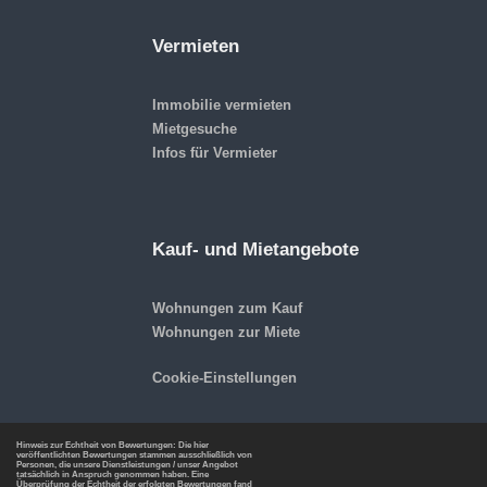
Vermieten
Immobilie vermieten
Mietgesuche
Infos für Vermieter
Kauf- und Mietangebote
Wohnungen zum Kauf
Wohnungen zur Miete
Cookie-Einstellungen
Hinweis zur Echtheit von Bewertungen: Die hier
veröffentlichten Bewertungen stammen ausschließlich von
Personen, die unsere Dienstleistungen / unser Angebot
tatsächlich in Anspruch genommen haben. Eine
Überprüfung der Echtheit der erfolgten Bewertungen fand