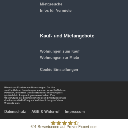
Mietgesuche
Infos für Vermieter
Kauf- und Mietangebote
Wohnungen zum Kauf
Wohnungen zur Miete
Cookie-Einstellungen
Hinweis zur Echtheit von Bewertungen: Die hier
veröffentlichten Bewertungen stammen ausschließlich von
Personen, die unsere Dienstleistungen / unser Angebot
tatsächlich in Anspruch genommen haben. Eine
Überprüfung der Echtheit der erfolgten Bewertungen fand
durch manuelle Prüfung vor Veröffentlichung auf dieser
Webseite statt.
Datenschutz
AGB & Widerruf
Impressum
691
Bewertungen auf ProvenExpert.com