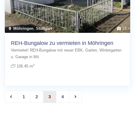
Möhringen
,
Stuttgart
13
REH-Bungalow zu vermieten in Möhringen
Vermietet! REH-Bungalow mit neuer EBK, Garten, Wintergarten
u. Garage in Mö
[more]
2
106.45 m
1
2
3
4