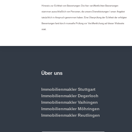
Hinweis zur Echtheit von Bewertungen: Die hier veröffentlichten Bewertungen
stammen ausschließlich von Personen, die unsere Dienstleistungen / unser Angebot
tatsächlich in Anspruch genommen haben. Eine Überprüfung der Echtheit der erfolgten
Bewertungen fand durch manuelle Prüfung vor Veröffentlichung auf dieser Webseite
statt.
Über uns
Immobilienmakler Stuttgart
Immobilienmakler Degerloch
Immobilienmakler Vaihingen
Immobilienmakler Möhringen
Immobilienmakler Reutlingen