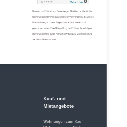
Hinweis zur Echtheit von Bewertungen: Die hier veröffentlichten
Bewertungen stammen ausschließlich von Personen, die unsere
Dienstleistungen / unser Angebot tatsächlich in Anspruch
genommen haben. Eine Überprüfung der Echtheit der erfolgten
Bewertungen fand durch manuelle Prüfung vor Veröffentlichung
auf dieser Webseite statt.
Kauf- und
Mietangebote
Wohnungen zum Kauf