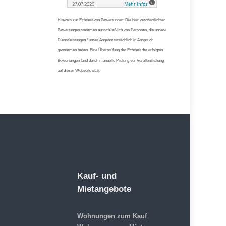
Hinweis zur Echtheit von Bewertungen: Die hier veröffentlichten
Bewertungen stammen ausschließlich von Personen, die unsere
Dienstleistungen / unser Angebot tatsächlich in Anspruch
genommen haben. Eine Überprüfung der Echtheit der erfolgten
Bewertungen fand durch manuelle Prüfung vor Veröffentlichung
auf dieser Webseite statt.
Kauf- und
Mietangebote
Wohnungen zum Kauf