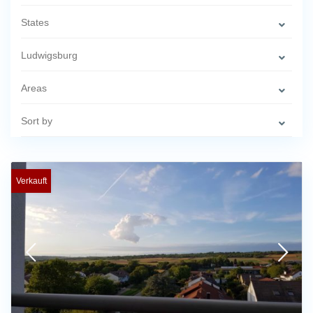
States
Ludwigsburg
Areas
Sort by
Verkauft