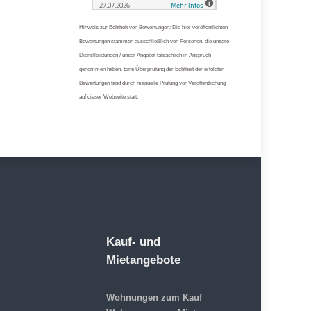
Hinweis zur Echtheit von Bewertungen: Die hier veröffentlichten
Bewertungen stammen ausschließlich von Personen, die unsere
Dienstleistungen / unser Angebot tatsächlich in Anspruch
genommen haben. Eine Überprüfung der Echtheit der erfolgten
Bewertungen fand durch manuelle Prüfung vor Veröffentlichung
auf dieser Webseite statt.
Kauf- und
Mietangebote
Wohnungen zum Kauf