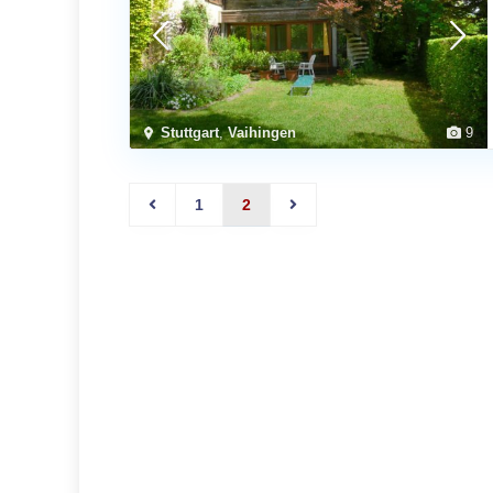
Stuttgart
,
Vaihingen
9
1
2