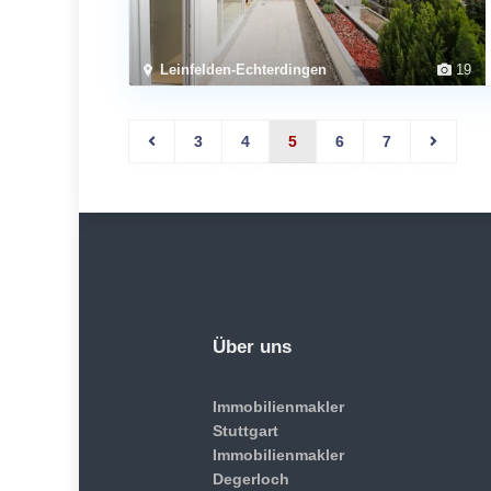
Leinfelden-Echterdingen
19
3
4
5
6
7
Über uns
Immobilienmakler
Stuttgart
Immobilienmakler
Degerloch