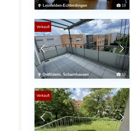
Leinfelden-Echterdingen
19
Verkauft
Ostfildern
,
Scharnhausen
10
Verkauft