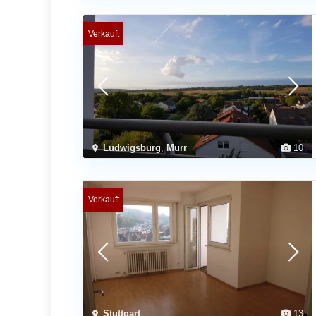
Verkauft
Ludwigsburg
,
Murr
10
Verkauft
Stuttgart
13