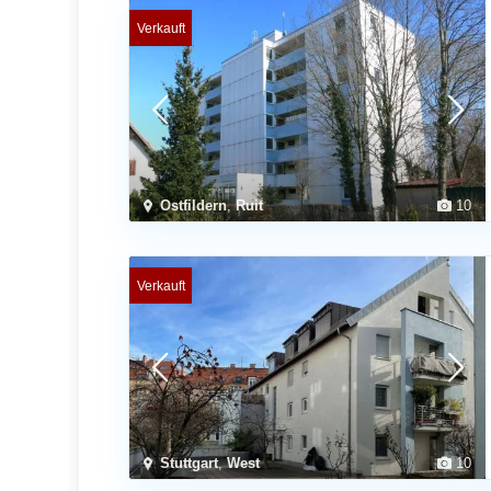
Verkauft
Ostfildern
,
Ruit
10
Verkauft
Stuttgart
,
West
10