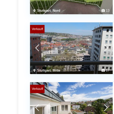
Stuttgart
,
Nord
13
Verkauft
Stuttgart
,
Mitte
17
Verkauft