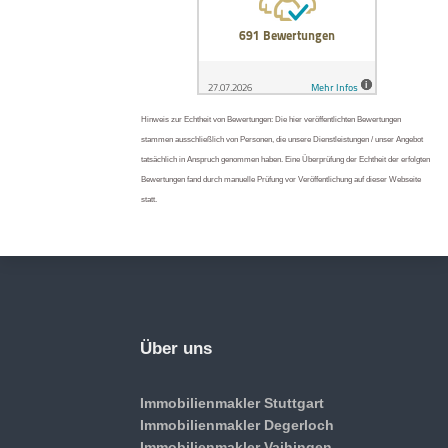
Hinweis zur Echtheit von Bewertungen: Die hier veröffentlichten Bewertungen
stammen ausschließlich von Personen, die unsere Dienstleistungen / unser Angebot
tatsächlich in Anspruch genommen haben. Eine Überprüfung der Echtheit der erfolgten
Bewertungen fand durch manuelle Prüfung vor Veröffentlichung auf dieser Webseite
statt.
Über uns
Immobilienmakler Stuttgart
Immobilienmakler Degerloch
Immobilienmakler Vaihingen