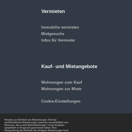
Vermieten
Immobilie vermieten
Mietgesuche
Infos für Vermieter
Kauf- und Mietangebote
Wohnungen zum Kauf
Wohnungen zur Miete
Cookie-Einstellungen
Hinweis zur Echtheit von Bewertungen: Die hier
veröffentlichten Bewertungen stammen ausschließlich von
Personen, die unsere Dienstleistungen / unser Angebot
tatsächlich in Anspruch genommen haben. Eine
Überprüfung der Echtheit der erfolgten Bewertungen fand